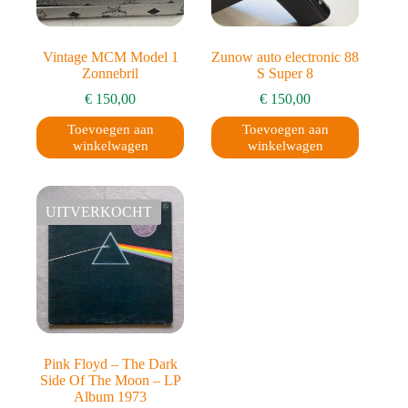
Meubels
(1)
Muziek
(1)
Vintage MCM Model 1
Zunow auto electronic 88
Zonnebril
S Super 8
Product Winkel
€
150,00
€
150,00
Fahrenheitstraat 343
(3)
Toevoegen aan
Toevoegen aan
Loosduinsekade 156
(0)
winkelwagen
winkelwagen
Piet Heinstraat 69
(1)
UITVERKOCHT
Theresiastraat 292
(2)
Torenstraat 2
(0)
Westduinweg 196
(1)
Westhovenplein 42
(0)
Zilverstraat 40 (hoofdkantoor)
(11)
Pink Floyd – The Dark
Side Of The Moon – LP
Album 1973