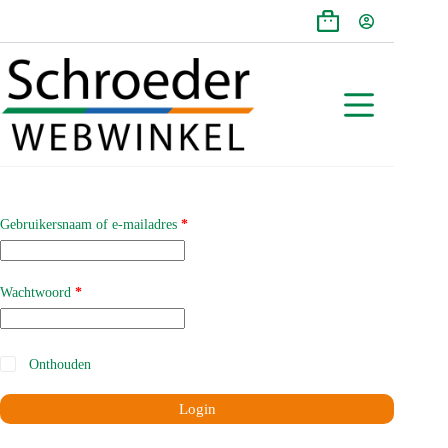
Ga
naar
Winkelwagen
de
inhoud
Vereist
Gebruikersnaam of e-mailadres
*
Vereist
Wachtwoord
*
Onthouden
Login